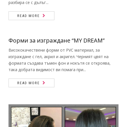
разбира се с дълъг...
READ MORE
Форми за изграждане “MY DREAM”
Висококачествени форми от PVC материал, за
изграждане с гел, акрил и акригел. Черният цвят на
формата създава тъмен фон и нокътя се откроява,
така добрата видимост ви помага при...
READ MORE