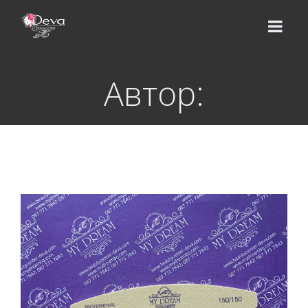
Автор:
НАЧАЛО
ЕКИП
УСЛУГИ
Цени
КУРСОВЕ
Базов курс
ВИДЕО УРОЦИ
Надграждащи курсове
МАГАЗИН