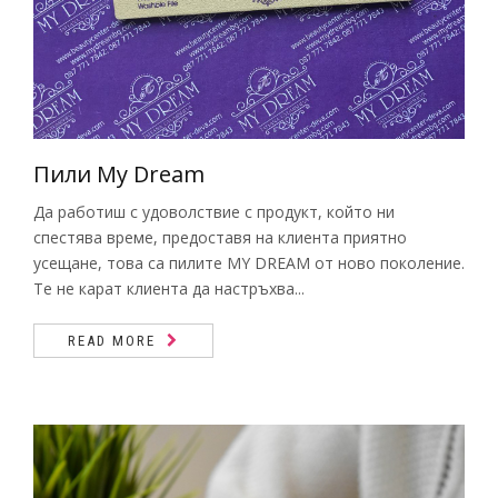
Пигменти
НОВИНИ
Материали за изграждане на нокти
КОНТАКТИ
Златните четки на Татяна Гюмишева
Инструменти
Пили My Dream
Да работиш с удоволствие с продукт, който ни
Пили
спестява време, предоставя на клиента приятно
усещане, това са пилите MY DREAM от ново поколение.
Фрези
Те не карат клиента да настръхва...
Консумативи
READ MORE