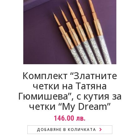
Пигменти
НОВИНИ
Материали за изграждане на нокти
КОНТАКТИ
Златните четки на Татяна Гюмишева
Инструменти
Пили
Комплект “Златните
Фрези
четки на Татяна
Консумативи
Гюмишева”, с кутия за
четки “My Dream”
146.00
лв.
ДОБАВЯНЕ В КОЛИЧКАТА