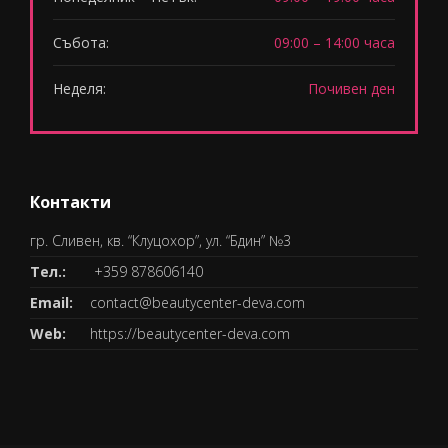
Събота:
09:00 – 14:00 часа
Неделя:
Почивен ден
Контакти
гр. Сливен, кв. “Клуцохор”, ул. “Бдин” №3
Тел.:
+359 878606140
Email:
contact@beautycenter-deva.com
Web:
https://beautycenter-deva.com