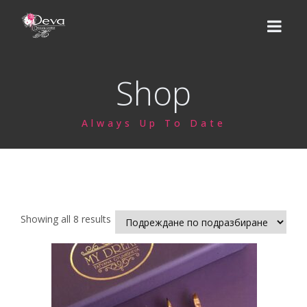
Shop
НАЧАЛО
Always Up To Date
ЕКИП
УСЛУГИ
Цени
КУРСОВЕ
Showing all 8 results
Базов курс
ВИДЕО УРОЦИ
Надграждащи курсове
МАГАЗИН