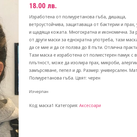
18.00
лв.
Изработена от полиуретанова гъба, дишаща,
ветроустойчива, защитаваща от бактерии и прах,
и щадяща кожата. Многократна и икономична. За 
от други маски за еднократна употреба, тази мас
да се мие и да се ползва до 8 пъти. Отлична практ
Тази маска е изработена от полиестерен памук с 
плътност, може да изолира прах, микроби, алергии
замърсяване, пепел и др. Размер: универсален. Ма
Полиуретанова гъба. Цвят: черен
Изчерпан
Код:
маска1
Категория:
Аксесоари