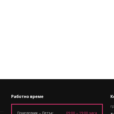
Работно време
К
гр
Понеделник – Петък:
09:00 – 19:00 часа