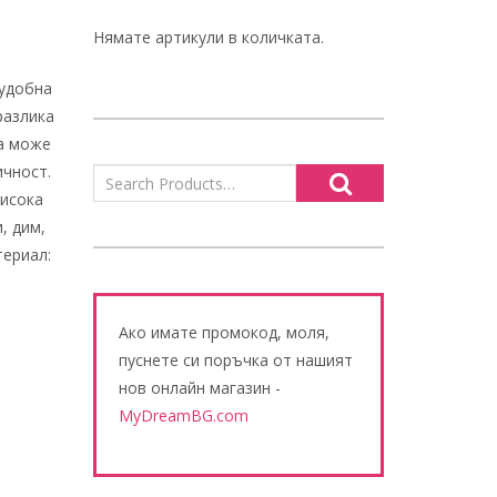
Нямате артикули в количката.
 удобна
разлика
ка може
ичност.
висока
, дим,
териал:
Ако имате промокод, моля,
пуснете си поръчка от нашият
нов онлайн магазин -
MyDreamBG.com