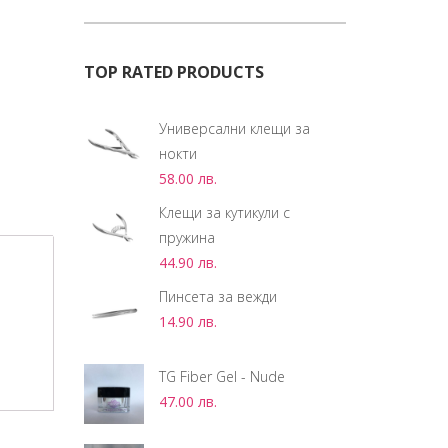
TOP RATED PRODUCTS
Универсални клещи за
нокти
58.00
лв.
Клещи за кутикули с
пружина
44.90
лв.
Пинсета за вежди
14.90
лв.
TG Fiber Gel - Nude
47.00
лв.