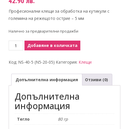
42.90
лв.
Професионални клещи за обработка на кутикули с
големина на режещото острие – 5 мм
Налично за предварителни продажби
количество
Добавяне в количката
за
Клещи
Код:
NS-40-5 (N5-20-05)
Категория:
Клещи
за
кутикули
Допълнителна информация
Отзиви (0)
Допълнителна
информация
Тегло
80 гр