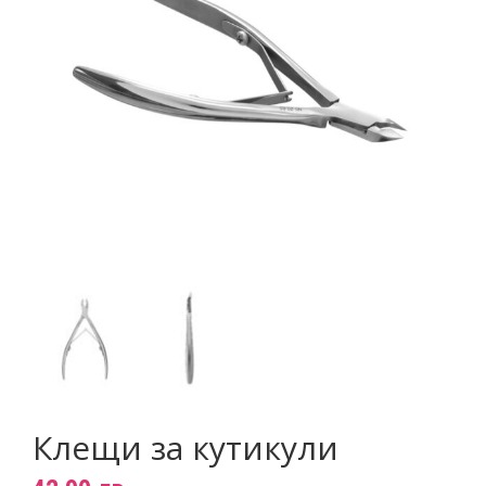
Пигменти
НОВИНИ
Материали за изграждане на нокти
КОНТАКТИ
Златните четки на Татяна Гюмишева
Инструменти
Пили
Фрези
Консумативи
Клещи за кутикули