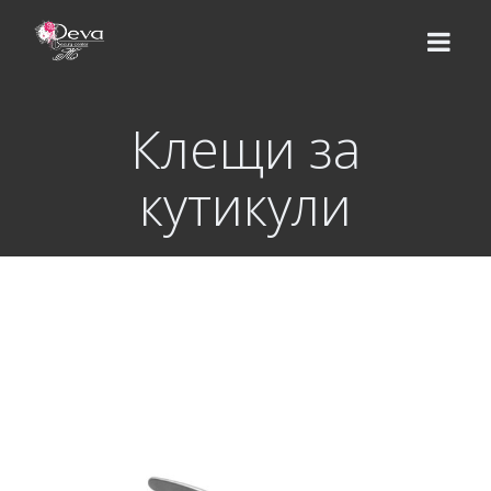
Клещи за
НАЧАЛО
кутикули
ЕКИП
УСЛУГИ
Цени
КУРСОВЕ
Базов курс
ВИДЕО УРОЦИ
Надграждащи курсове
МАГАЗИН