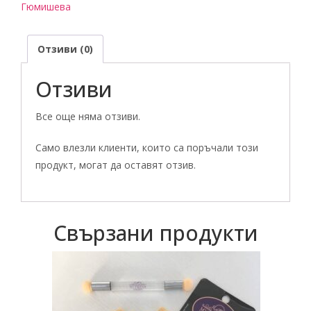
Гюмишева
четки
на
Отзиви (0)
Татяна
Гюмишева",
Отзиви
с
кутия
Все още няма отзиви.
за
четки
Само влезли клиенти, които са поръчали този
"My
продукт, могат да оставят отзив.
Dream"
Свързани продукти