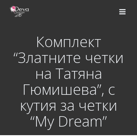
Комплект
НАЧАЛО
“Златните четки
ЕКИП
на Татяна
УСЛУГИ
Гюмишева”, с
Цени
КУРСОВЕ
кутия за четки
Базов курс
ВИДЕО УРОЦИ
“My Dream”
Надграждащи курсове
МАГАЗИН