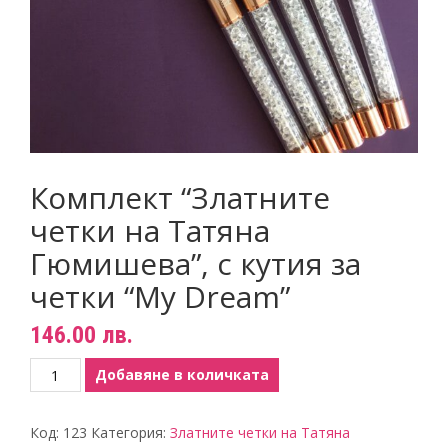
Комплект “Златните
четки на Татяна
Гюмишева”, с кутия за
четки “My Dream”
146.00
лв.
количество
Добавяне в количката
за
Комплект
Код:
123
Категория:
Златните четки на Татяна
"Златните