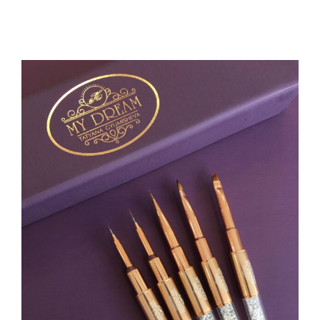
Пигменти
НОВИНИ
Материали за изграждане на нокти
КОНТАКТИ
Златните четки на Татяна Гюмишева
Инструменти
Пили
Фрези
Консумативи