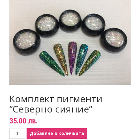
Пигменти
НОВИНИ
Материали за изграждане на нокти
КОНТАКТИ
Златните четки на Татяна Гюмишева
Инструменти
Пили
Фрези
Консумативи
Комплект пигменти
“Северно сияние”
35.00
лв.
количество
Добавяне в количката
за