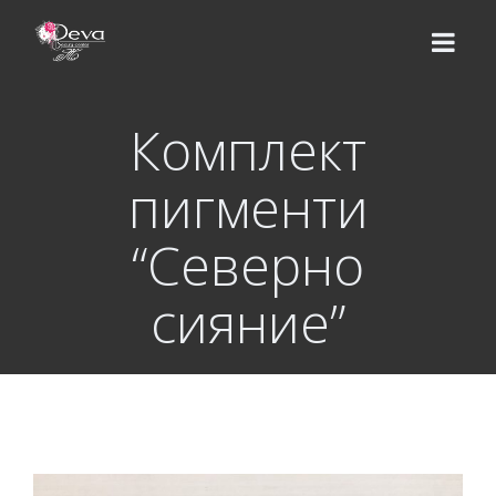
Комплект
НАЧАЛО
пигменти
ЕКИП
“Северно
УСЛУГИ
сияние”
Цени
КУРСОВЕ
Базов курс
ВИДЕО УРОЦИ
Надграждащи курсове
МАГАЗИН