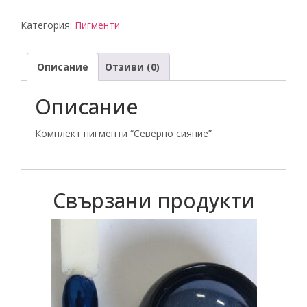
Комплект
Категория:
Пигменти
пигменти
"Северно
Описание
Отзиви (0)
сияние"
Описание
Комплект пигменти “Северно сияние”
Свързани продукти