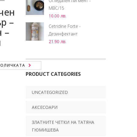
Огледален пигмент -
MBC/15
чен
10.00
лв.
р –
Cetridine Forte -
 –
Дезинфектант
м
21.90
лв.
.
КОЛИЧКАТА
PRODUCT CATEGORIES
UNCATEGORIZED
АКСЕСОАРИ
ЗЛАТНИТЕ ЧЕТКИ НА ТАТЯНА
ГЮМИШЕВА