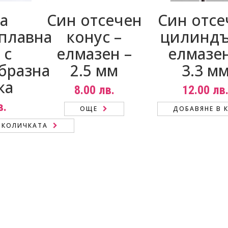
а
Син отсечен
Син отсе
плавна
конус –
цилиндъ
 с
елмазен –
елмазен
бразна
2.5 мм
3.3 м
ка
8.00
лв.
12.00
лв
в.
ОЩЕ
ДОБАВЯНЕ В 
 КОЛИЧКАТА