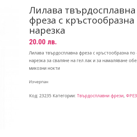
Лилава твърдосплавна
фреза с кръстообразна
нарезка
20.00
лв.
Лилава твърдосплавна фреза с кръстообразна по 
нарезка за сваляне на гел лак и за намаляване об
микозни нокти
Изчерпан
Код:
23235
Категории:
Твърдосплавни фрези
,
ФРЕ