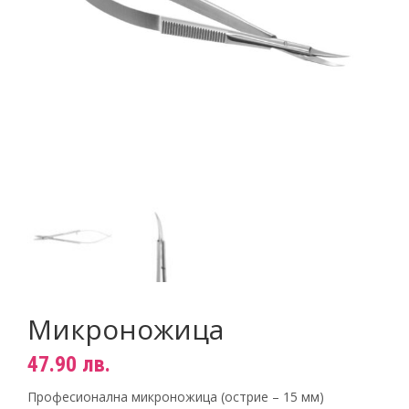
Пигменти
НОВИНИ
Материали за изграждане на нокти
КОНТАКТИ
Златните четки на Татяна Гюмишева
Инструменти
Пили
Фрези
Консумативи
Микроножица
47.90
лв.
Професионална микроножица (острие – 15 мм)