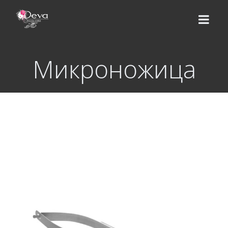
Микроножица
НАЧАЛО
ЕКИП
УСЛУГИ
Цени
КУРСОВЕ
Базов курс
ВИДЕО УРОЦИ
Надграждащи курсове
МАГАЗИН