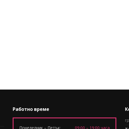
Работно време
К
гр
Понеделник – Петък:
09:00 – 19:00 часа