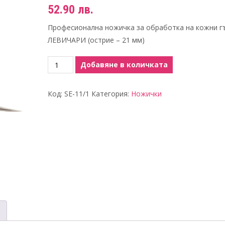
52.90
лв.
Професионална ножичка за обработка на кожни г
ЛЕВИЧАРИ (острие – 21 мм)
количество
Добавяне в количката
за
Ножичка
Код:
SE-11/1
Категория:
Ножички
за
левичари