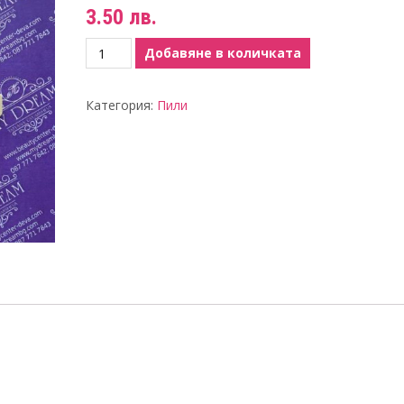
3.50
лв.
количество
Добавяне в количката
за
Пила
Категория:
Пили
220-
220