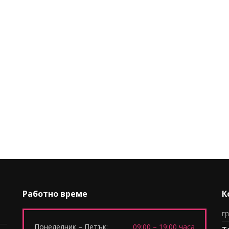
Работно време
К
гр
Понеделник – Петък:
09:00 – 19:00 часа