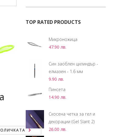
TOP RATED PRODUCTS
Микроножица
47.90
лв.
Син заоблен цилиндър -
елмазен - 1.6 мм
9.90
лв.
Пинсета
а
14.90
лв.
Скосена четка за гел и
декорации (Gel Slant 2)
26.00
лв.
КОЛИЧКАТА