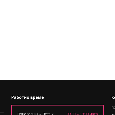
Работно време
К
гр
Понеделник – Петък:
09:00 – 19:00 часа