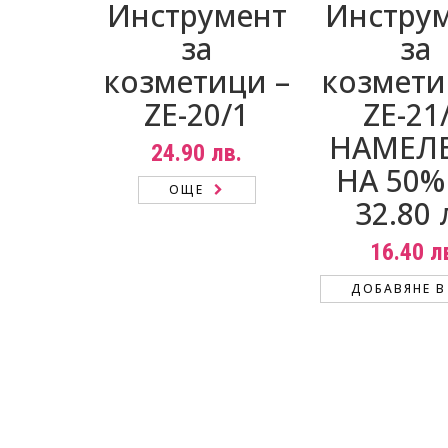
Инструмент
Инстру
за
за
козметици –
козмети
ZE-20/1
ZE-21
НАМЕЛ
24.90
лв.
НА 50%
ОЩЕ
32.80 
16.40
л
ДОБАВЯНЕ В