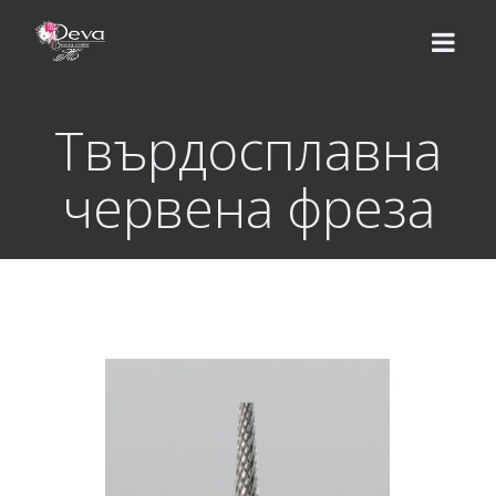
Твърдосплавна
НАЧАЛО
червена фреза
ЕКИП
УСЛУГИ
Цени
КУРСОВЕ
Базов курс
ВИДЕО УРОЦИ
Надграждащи курсове
МАГАЗИН