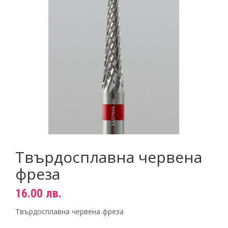
Пигменти
НОВИНИ
Материали за изграждане на нокти
КОНТАКТИ
Златните четки на Татяна Гюмишева
Инструменти
Пили
Фрези
Консумативи
Твърдосплавна червена
фреза
16.00
лв.
Твърдосплавна червена фреза