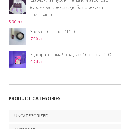
Шаблони за пуфинг четка или аерограф
(форми за френски, дълбок френски и
триъгълен)
5.90
лв.
Звезден блясък - DT/10
7.00
лв.
Еднократен шлайф за диск 1бр - Грит 100
0.24
лв.
PRODUCT CATEGORIES
UNCATEGORIZED