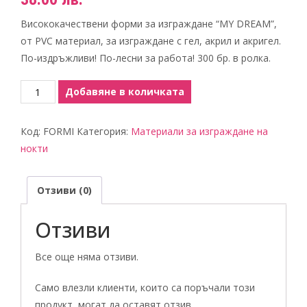
Висококачествени форми за изграждане “MY DREAM”,
от PVC материал, за изграждане с гел, акрил и акригел.
По-издръжливи! По-лесни за работа! 300 бр. в ролка.
количество
Добавяне в количката
за
ФОРМИ
Код:
FORMI
Категория:
Материали за изграждане на
ЗА
нокти
ИЗГРАЖДАНЕ
"MY
Отзиви (0)
DREAM"
Отзиви
Все още няма отзиви.
Само влезли клиенти, които са поръчали този
продукт, могат да оставят отзив.