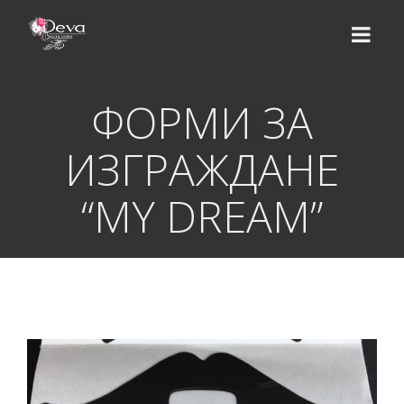
ФОРМИ ЗА
НАЧАЛО
ИЗГРАЖДАНЕ
ЕКИП
“MY DREAM”
УСЛУГИ
Цени
КУРСОВЕ
Базов курс
ВИДЕО УРОЦИ
Надграждащи курсове
МАГАЗИН