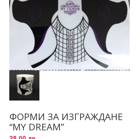
Пигменти
НОВИНИ
Материали за изграждане на нокти
КОНТАКТИ
Златните четки на Татяна Гюмишева
Инструменти
Пили
Фрези
Консумативи
ФОРМИ ЗА ИЗГРАЖДАНЕ
“MY DREAM”
38.00
лв.