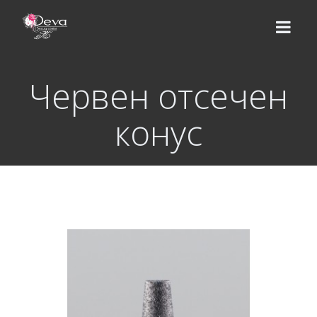
Червен отсечен
НАЧАЛО
конус
ЕКИП
УСЛУГИ
Цени
КУРСОВЕ
Базов курс
ВИДЕО УРОЦИ
Надграждащи курсове
МАГАЗИН