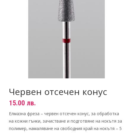
Пигменти
НОВИНИ
Материали за изграждане на нокти
КОНТАКТИ
Златните четки на Татяна Гюмишева
Инструменти
Пили
Фрези
Консумативи
Червен отсечен конус
15.00
лв.
Елмазна фреза – червен отсечен конус, за обработка
на кожни гънки, зачистване и подготвяне на нокътя за
полимер, намаляване на свободния край на нокътя – 5