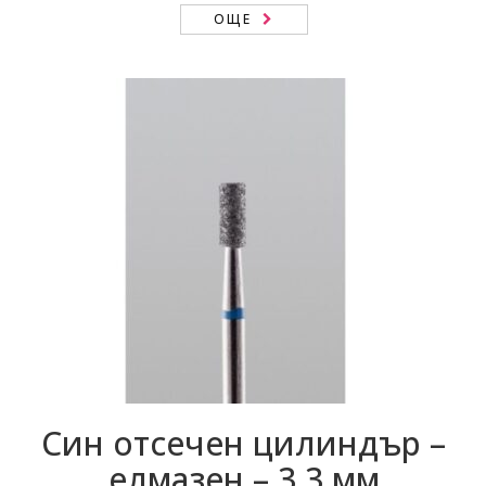
ОЩЕ
Син отсечен цилиндър –
елмазен – 3.3 мм