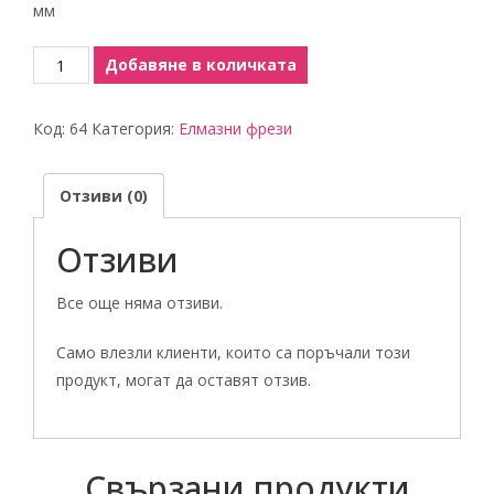
мм
количество
Добавяне в количката
за
Червен
Код:
64
Категория:
Елмазни фрези
отсечен
конус
Отзиви (0)
Отзиви
Все още няма отзиви.
Само влезли клиенти, които са поръчали този
продукт, могат да оставят отзив.
Свързани продукти