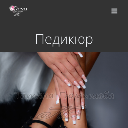
Педикюр
НАЧАЛО
ЕКИП
УСЛУГИ
Цени
КУРСОВЕ
Базов курс
ВИДЕО УРОЦИ
Надграждащи курсове
МАГАЗИН