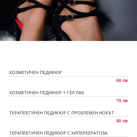
Пигменти
НОВИНИ
Материали за изграждане на нокти
КОНТАКТИ
Златните четки на Татяна Гюмишева
Инструменти
Пили
КОЗМЕТИЧЕН ПЕДИКЮР
Фрези
60 лв
Консумативи
КОЗМЕТИЧЕН ПЕДИКЮР + ГЕЛ ЛАК
70 лв
ТЕРАПЕВТИЧЕН ПЕДИКЮР С ПРОБЛЕМЕН НОКЪТ
80 лв
ТЕРАПЕВТИЧЕН ПЕДИКЮР С ХИПЕРКЕРАТОЗА