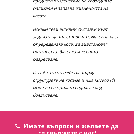
вредното въздействие на свободните
радикали и запазва жизнеността на
косата.
Всички тези активни съставки имат
задачата да възстановят всяка една част
от увредената коса, да възстановят
плътността, блясъка и лесното
разресване.
И тъй като въздейства върху
структурата на косъма и има кисело
Ph
може да се прилага веднага след
боядисване.
Имате въпроси и желаете да
се свържете с нас!