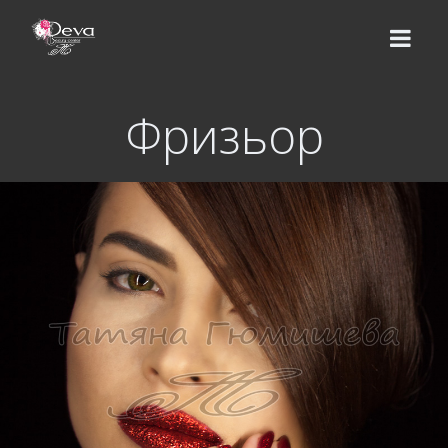
Фризьор
НАЧАЛО
ЕКИП
УСЛУГИ
Цени
КУРСОВЕ
Базов курс
ВИДЕО УРОЦИ
Надграждащи курсове
МАГАЗИН