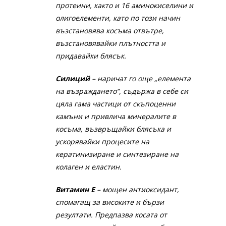
протеини, както и 16 аминокиселини и
олигоелементи, като по този начин
възстановява косъма отвътре,
възстановявайки плътността и
придавайки блясък.
Силиций
– наричат го още „елемента
на възраждането”, съдържа в себе си
цяла гама частици от скъпоценни
камъни и привлича минералите в
косъма, възвръщайки блясъка и
ускорявайки процесите на
кератинизиране и синтезиране на
колаген и еластин.
Витамин Е
– мощен антиоксидант,
спомагащ за високите и бързи
резултати. Предпазва косата от