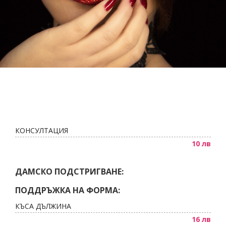
Пигменти
НОВИНИ
Материали за изграждане на нокти
КОНТАКТИ
Златните четки на Татяна Гюмишева
Инструменти
Пили
Фрези
КОНСУЛТАЦИЯ
10 лв
Консумативи
ДАМСКО ПОДСТРИГВАНЕ:
ПОДДРЪЖКА НА ФОРМА:
КЪСА ДЪЛЖИНА
16 лв