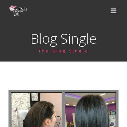
Blog Single
НАЧАЛО
The Blog Single
ЕКИП
УСЛУГИ
Цени
КУРСОВЕ
Базов курс
ВИДЕО УРОЦИ
Надграждащи курсове
МАГАЗИН