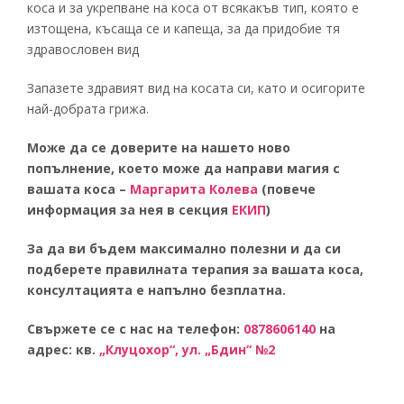
коса и за укрепване на коса от всякакъв тип, която е
изтощена, късаща се и капеща, за да придобие тя
здравословен вид
Запазете здравият вид на косата си, като и осигорите
най-добрата грижа.
Може да се доверите на нашето ново
попълнение, което може да направи магия с
вашата коса –
Маргарита Колева
(повече
информация за нея в секция
ЕКИП
)
За да ви бъдем максимално полезни и да си
подберете правилната терапия за вашата коса,
консултацията е напълно безплатна.
Свържете се с нас на телефон:
0878606140
на
адрес: кв.
„Клуцохор“, ул. „Бдин“ №2