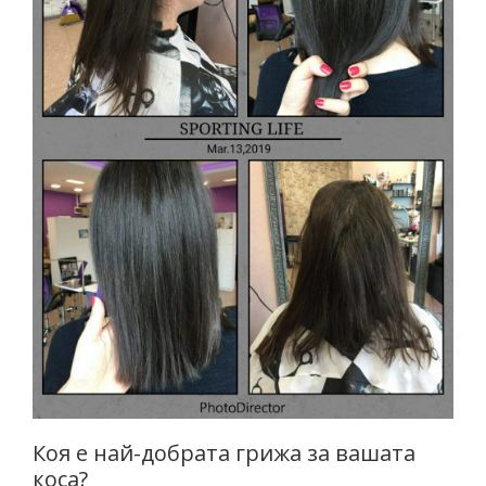
Пигменти
НОВИНИ
Материали за изграждане на нокти
КОНТАКТИ
Златните четки на Татяна Гюмишева
Инструменти
Пили
Фрези
Консумативи
Коя е най-добрата грижа за вашата
коса?