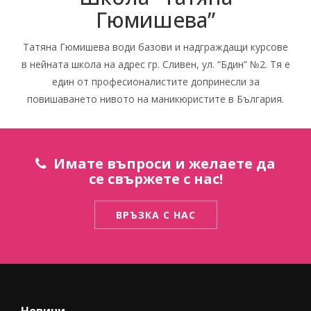
Гюмишева”
Татяна Гюмишева води базови и надграждащи курсове
в нейната школа на адрес гр. Сливен, ул. “Бдин” №2. Тя е
един от професионалистите допринесли за
повишаването нивото на маникюристите в България.
Имате въпроси и желаете да
се свържете с нас!
ВРЪЗКА С НАС