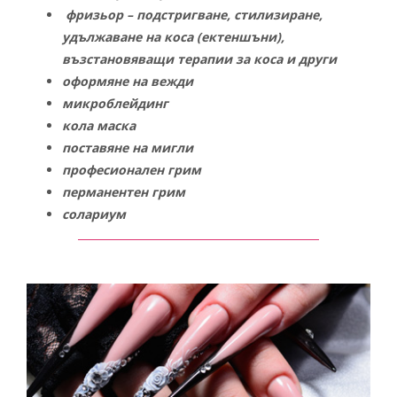
Пигменти
фризьор – подстригване, стилизиране,
НОВИНИ
удължаване на коса (ектеншъни),
Материали за изграждане на нокти
възстановяващи терапии за коса и други
КОНТАКТИ
оформяне на вежди
Златните четки на Татяна Гюмишева
микроблейдинг
кола маска
Инструменти
поставяне на мигли
професионален грим
Пили
перманентен грим
солариум
Фрези
Консумативи