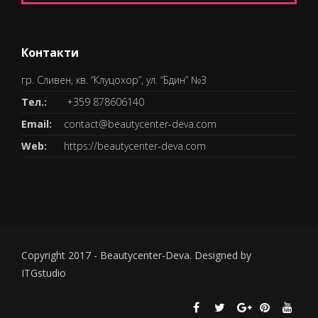
Контакти
гр. Сливен, кв. “Клуцохор”, ул. “Бдин” №3
Тел.:
+359 878606140
Email:
contact@beautycenter-deva.com
Web:
https://beautycenter-deva.com
Copyright 2017 - Beautycenter-Deva. Designed by
ITGstudio