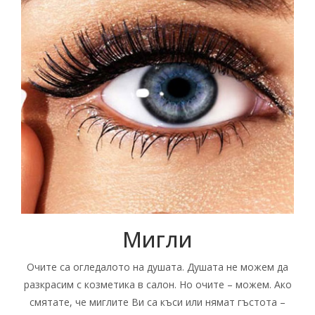
Мигли
Очите са огледалото на душата. Душата не можем да
разкрасим с козметика в салон. Но очите – можем. Ако
смятате, че миглите Ви са къси или нямат гъстота –