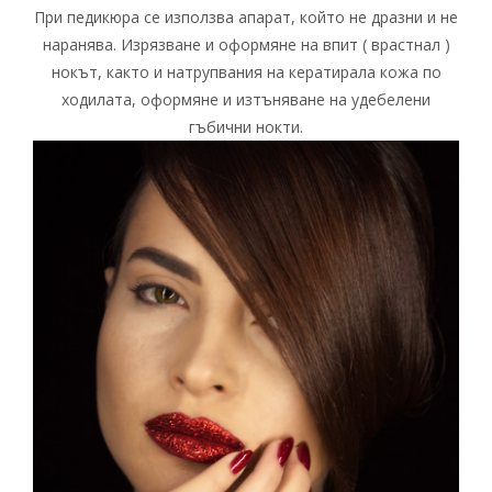
При педикюра се използва апарат, който не дразни и не
наранява. Изрязване и оформяне на впит ( врастнал )
нокът, както и натрупвания на кератирала кожа по
ходилата, оформяне и изтъняване на удебелени
гъбични нокти.