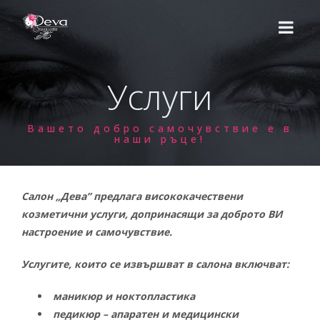
Услуги
НАЧАЛО
Вашето добро самочувствие е в
наши ръце!
ЕКИП
УСЛУГИ
Салон „Дева” предлага висококачествени
Цени
козметични услуги, допринасящи за доброто ВИ
КУРСОВЕ
настроение и самочувствие.
Базов курс
ВИДЕО УРОЦИ
Услугите, които се извършват в салона включват:
Надграждащи курсове
МАГАЗИН
маникюр и ноктопластика
педикюр – апаратен и медицински