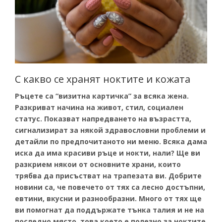
Пигменти
НОВИНИ
Материали за изграждане на нокти
КОНТАКТИ
Златните четки на Татяна Гюмишева
Инструменти
С какво се хранят ноктите и кожата
Ръцете са “визитна картичка” за всяка жена.
Пили
Разкриват начина на живот, стил, социален
статус. Показват напредването на възрастта,
Фрези
сигнализират за някой здравословни проблеми и
детайли по предпочитаното ни меню. Всяка дама
Консумативи
иска да има красиви ръце и нокти, нали? Ще ви
разкрием някои от основните храни, които
трябва да присъстват на трапезата ви. Добрите
новини са, че повечето от тях са лесно достъпни,
евтини, вкусни и разнообразни. Много от тях ще
ви помогнат да поддържате тънка талия и не на
последно място, това което е полезно за ноктите