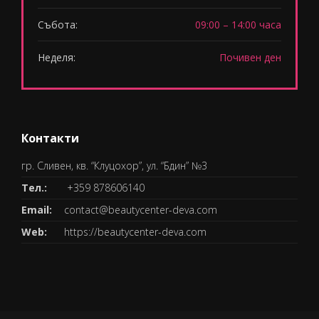
Събота:
09:00 – 14:00 часа
Неделя:
Почивен ден
Контакти
гр. Сливен, кв. “Клуцохор”, ул. “Бдин” №3
Тел.:
+359 878606140
Email:
contact@beautycenter-deva.com
Web:
https://beautycenter-deva.com