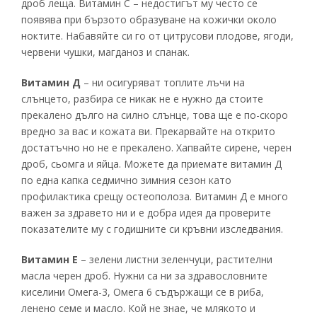
дроб леща. Витамин C – недостигът му често се
появява при бързото образуване на кожички около
ноктите. Набавяйте си го от цитрусови плодове, ягоди,
червени чушки, магданоз и спанак.
Витамин Д
– ни осигуряват топлите лъчи на
слънцето, разбира се никак не е нужно да стоите
прекалено дълго на силно слънце, това ще е по-скоро
вредно за вас и кожата ви. Прекарвайте на открито
достатъчно но не е прекалено. Хапвайте сирене, черен
дроб, сьомга и яйца. Можете да приемате витамин Д
по една капка седмично зимния сезон като
профилактика срещу остеополоза. Витамин Д е много
важен за здравето ни и е добра идея да проверите
показателите му с годишните си кръвни изследвания.
Витамин Е
– зелени листни зеленчуци, растителни
масла черен дроб. Нужни са ни за здравословните
киселини Oмега-3, Омега 6 съдържащи се в риба,
ленено семе и масло. Кой не знае, че млякото и