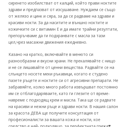
сиренето изобилстват от калций, който прави ноктите
здрави и предпазват от изсушаване. Нуждаем се също
от желязо и цинк и сяра, за да се радваме на здрави и
красиви нокти. За да наситите и външно ноктите и
кожичките си с витамин Е и да имате трайни резултати,
препоръчваме да ги подхранвате с масла за тази
цел,чрез масажни движения ежедневно.
Казано на кратко, включвайте в менюто си
разнообразни и вкусни храни. Не прекалявайте с нищо
и не се лишавайте от ценни вещества. Радвайте се на
слънцето носете меки ръкавици, когато е студено
пазете ръцете и ноктите си от агресивни препарати. Не
забравяйте, колко много работа извършват постоянно
им се отблагодаряваите, като ги глезите от време-
навреме с подходящ крем и масла. Така ще се радвате
на красиви и нежни ръце и здрави нокти. В нашия салон
за красота ДЕВА ще получите консултация от
професионалисти за вашата кожа и нокти, кое
средство е най- подходящо, за перфектната грижа❣️