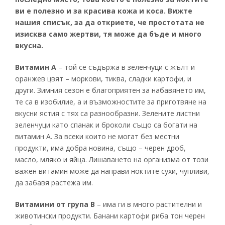
ви е полезно и за красива кожа и коса. Вижте
нашия списък, за да откриете, че простотата не
изисква само жертви, тя може да бъде и много
вкусна.
Витамин A
– той се съдържа в зеленчуци с жълт и
оранжев цвят – моркови, тиква, сладки картофи, и
други. Зимния сезон е благоприятен за набавянето им,
те са в изобилие, а и възможностите за приготвяне на
вкусни ястия с тях са разнообразни. Зелените листни
зеленчуци като спанак и броколи също са богати на
витамин А. За всеки които не могат без местни
продукти, има добра новина, също – черен дроб,
масло, мляко и яйца. Лишаването на организма от този
важен витамин може да направи ноктите сухи, чупливи,
да забавя растежа им.
Витамини от група B
– има ги в много растителни и
животински продукти. Банани картофи риба тон черен