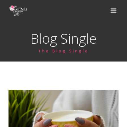
Blog Single
НАЧАЛО
The Blog Single
ЕКИП
УСЛУГИ
Цени
КУРСОВЕ
Базов курс
ВИДЕО УРОЦИ
Надграждащи курсове
МАГАЗИН